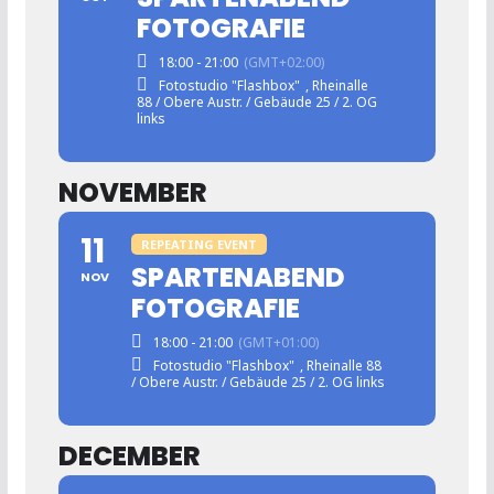
FOTOGRAFIE
18:00 - 21:00
(GMT+02:00)
Fotostudio "Flashbox"
, Rheinalle
88 / Obere Austr. / Gebäude 25 / 2. OG
links
NOVEMBER
11
REPEATING EVENT
SPARTENABEND
NOV
FOTOGRAFIE
18:00 - 21:00
(GMT+01:00)
Fotostudio "Flashbox"
, Rheinalle 88
/ Obere Austr. / Gebäude 25 / 2. OG links
DECEMBER