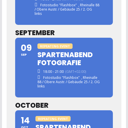
Fotostudio "Flashbox"
, Rheinalle 88
/ Obere Austr. / Gebäude 25 / 2. OG
links
SEPTEMBER
09
REPEATING EVENT
SPARTENABEND
SEP
FOTOGRAFIE
18:00 - 21:00
(GMT+02:00)
Fotostudio "Flashbox"
, Rheinalle
88 / Obere Austr. / Gebäude 25 / 2. OG
links
OCTOBER
14
REPEATING EVENT
SPARTENABEND
OCT