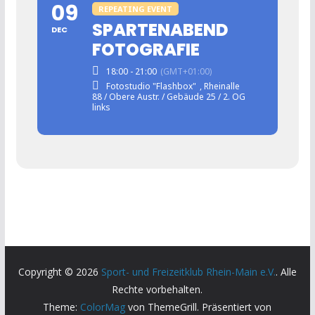
09
REPEATING EVENT
SPARTENABEND
DEC
FOTOGRAFIE
18:00 - 21:00
(GMT+01:00)
Fotostudio "Flashbox"
, Rheinalle
88 / Obere Austr. / Gebäude 25 / 2. OG
links
Copyright © 2026
Sport- und Freizeitklub Rhein-Main e.V.
. Alle
Rechte vorbehalten.
Theme:
ColorMag
von ThemeGrill. Präsentiert von