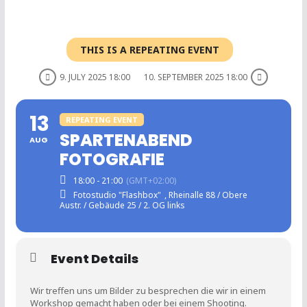
THIS IS A REPEATING EVENT
9. JULY 2025 18:00
10. SEPTEMBER 2025 18:00
13
REPEATING EVENT
SPARTENABEND
AUG
FOTOGRAFIE
18:00 - 21:00
(GMT+02:00)
Fotostudio "Flashbox"
, Rheinalle 88 / Obere
Austr. / Gebäude 25 / 2. OG links
Event Details
Wir treffen uns um Bilder zu besprechen die wir in einem
Workshop gemacht haben oder bei einem Shooting.