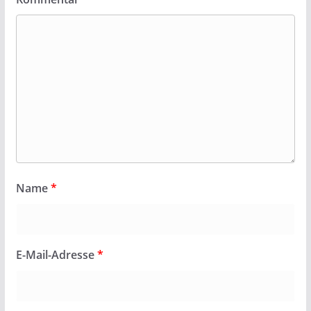
Mehr Infos könnt ihr unter
www.aeroclub-
gelenhausen.de
entnehmen.
Wer mit Fahren möchte kann sich gerne bei uns melden.
Mail an foto@sfk-rm.de
Name
*
E-Mail-Adresse
*