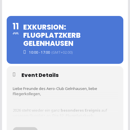
11
EXKURSION:
FLUGPLATZKERB
JUL
GELENHAUSEN
10:00 - 17:00
(GMT+02:00)
Event Details
Liebe Freunde des Aero-Club Gelnhausen, liebe
Fliegerkollegen,
2026 steht wieder ein ganz
besonderes Ereignis
auf
unserem Flugplatz an:
Die 52. Flugplatzkerb
.
Bei der Flugplatzkerb werden in einer Airshow viele
Flugzeugtypen eindrucksvoll demonstriert.