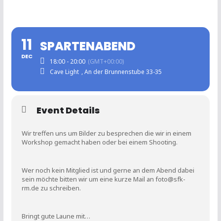
11
SPARTENABEND
DEC
18:00 - 20:00
(GMT+00:00)
Cave Light
, An der Brunnenstube 33-35
Event Details
Wir treffen uns um Bilder zu besprechen die wir in einem
Workshop gemacht haben oder bei einem Shooting.
Wer noch kein Mitglied ist und gerne an dem Abend dabei
sein möchte bitten wir um eine kurze Mail an foto@sfk-
rm.de zu schreiben.
Bringt gute Laune mit…